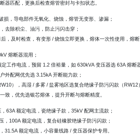
断器匹配，更换后检查熔管密封与卡扣状态。
、破损，导电部件无氧化、烧蚀，熔管无变形、渗漏；
，去除积尘、油污，防止污闪击穿；
故障后，及时检查，有变形 / 烧蚀立即更换，熔体一次性使用，熔
0kV 熔断器混用；
额定工作电流
，预留 1.2 倍裕量，如 630kVA 变压器选 63A 熔断
外配网优先选 3.15kA 开断能力款；
W10），高湿 / 多雾 / 盐雾地区选复合绝缘子防污闪款（RW12
一致，优先选银芯熔体，提升开断与熔断精度。
电压，63A 额定电流，瓷绝缘子款，35kV 配网主流款；
定电压，100A 额定电流，复合硅橡胶绝缘子防污闪款；
压，31.5A 额定电流，小容量线路 / 变压器保护专用。