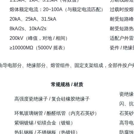
熔体额定电流：20~100A（与额定电流匹配）
过载时按熔
20kA、25kA、31.5kA
耐受短路峰
8kA/2s、10kA/2s
耐受短路热
200kV（峰值，对地 / 相间）
适配户外雷
≥10000MΩ（5000V 摇表）
瓷件 / 
由导电部分、绝缘部分、熔管组件、固定支架组成，全部件按户
常规规格 / 材质
瓷绝缘
高强度瓷绝缘子 / 复合硅橡胶绝缘子
闪、抗
环氧玻璃钢管 / 酚醛纸管（内充石英砂）
石英砂
紫铜镀锡 / 铝镁合金（镀银）
高导电
热轧钢板 / 不锈钢板（热镀锌）
防腐蚀