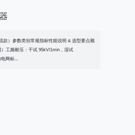
断器
主流款）参数类别常规指标性能说明 & 选型要点额
网）工频耐压：干试 95kV/1min，湿试
电网标...