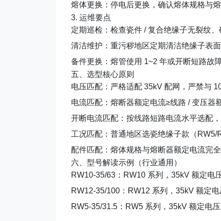
熔体更换
：停电后更换，确认熔体规格与熔
3. 运维要点
定期巡检：检查瓷件 / 复合绝缘子无裂纹
清洁维护：重污秽地区定期清洁绝缘子表面
备件更换：熔管使用 1~2 年或开断短路
五、选型核心原则
电压匹配
：严格适配 35kV 配网，严禁与 1
电流匹配
：熔断器额定电流≥线路 / 变压器
开断电流匹配
：按线路短路电流水平选配，户
工况匹配
：普通地区选瓷绝缘子款（RW5/R
配件匹配
：熔体规格与熔断器额定电流完全
六、型号解读示例（行业通用）
RW10-35/63
：RW10 系列，35kV 额定
RW12-35/100
：RW12 系列，35kV 额
RW5-35/31.5
：RW5 系列，35kV 额定电