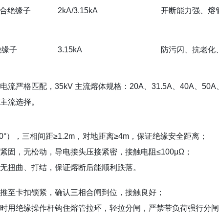
复合绝缘子
2kA/3.15kA
开断能力强、熔
绝缘子
3.15kA
防污闪、抗老化
电流
严格匹配
，35kV 主流熔体规格：20A、31.5A、40A、50A
主流选择。
~30°），三相间距≥1.2m，对地距离≥4m，保证绝缘安全距离；
固，无松动，导电接头压接紧密，接触电阻≤100μΩ；
无扭曲、打结，保证熔断后能顺利跌落。
推至卡扣锁紧，确认三相合闸到位，接触良好；
闸时用绝缘操作杆钩住熔管拉环，轻拉分闸，严禁带负荷强行分闸