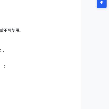
断后不可复用。
器；
）；