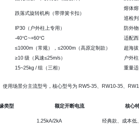
熔体熔
跌落式旋转机构（带弹簧卡扣）
巡检判
IP30（户外柱上专用）
防外物
-40℃~+60℃
适配西
≤1000m（常规），≤2000m（高原定制款）
超海拔
≥10 级（风速≤25m/s）
户外柱
15~25kg / 组（三相）
重量适
、使用场景
分主流型号，核心型号为 RW5-35、RW10-35、RW
缘类型
额定开断电流
核心
1.25kA/2kA
经典款、成本低