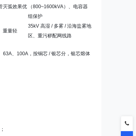
管灭弧效果优
（800~1600kVA）、电容器
组保护
35kV 高湿 / 多雾 / 沿海盐雾地
、重量轻
区、重污秽配网线路
、63A、100A，按
铜芯 / 银芯
分，银芯熔体
；