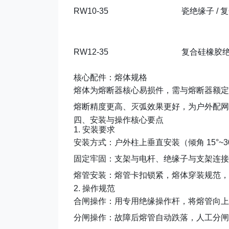
RW10-35
瓷绝缘子 / 
RW12-35
复合硅橡胶
核心配件：熔体规格
熔体为熔断器核心易损件，需与熔断器额定
熔断精度更高、灭弧效果更好，为户外配网
四、安装与操作核心要点
1. 安装要求
安装方式：户外柱上
垂直安装
（倾角 15°
固定牢固：支架与电杆、绝缘子与支架连接紧
熔管安装：熔管卡扣锁紧，熔体穿装规范，
2. 操作规范
合闸操作
：用专用绝缘操作杆，将熔管向上
分闸操作
：故障后熔管自动跌落，人工分