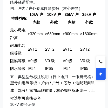
缆外径适配性。
四、户内 / 户外专属性能参数（核心差异）
10kV 户
10kV 户
35kV 户
35kV 户
性能指标
内款
外款
内款
外款
最小爬电
≥320mm
≥630mm
≥900mm
≥1800mm
距离
耐漏电起
≥VT1
≥VT2
≥VT1
≥VT2
痕等级
阻燃等级
V0 级
V0 级
V0 级
V0 级
防水等级
IP54
IP65
IP54
IP65
五、典型型号标注说明（行业通用，一眼辨规格）
型号由
电压等级 + 户内 / 户外 + 芯数 + 适配截面
组
成，部分厂家加品牌前缀，核心规格标识统一，工
程选型可直接参考：
10kV 型号示例