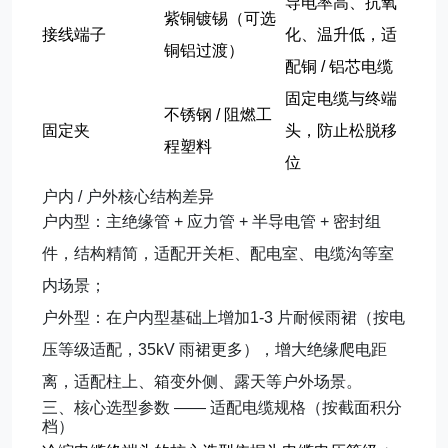
导电率高、抗氧
紫铜镀锡（可选
接线端子
化、温升低，适
铜铝过渡）
配铜 / 铝芯电缆
固定电缆与终端
不锈钢 / 阻燃工
固定夹
头，防止松脱移
程塑料
位
户内 / 户外核心结构差异
户内型
：主绝缘管 + 应力管 + 半导电管 + 密封组
件，结构精简，适配开关柜、配电室、电缆沟等室
内场景；
户外型
：在户内型基础上增加
1-3 片耐候雨裙
（按电
压等级适配，35kV 雨裙更多），增大绝缘爬电距
离，适配柱上、箱变外侧、露天等户外场景。
三、核心选型参数 —— 适配电缆规格（按截面积分
档）