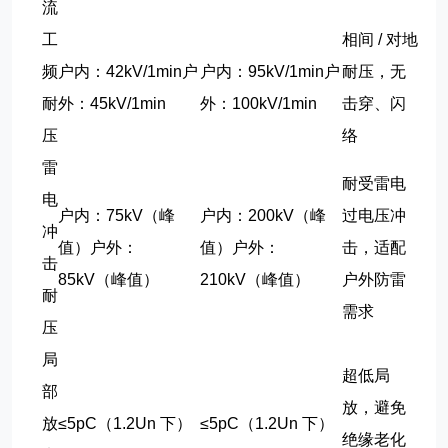
流
工
相间 / 对地
频
户内：42kV/1min户
户内：95kV/1min户
耐压，无
耐
外：45kV/1min
外：100kV/1min
击穿、闪
压
络
雷
耐受雷电
电
户内：75kV（峰
户内：200kV（峰
过电压冲
冲
值）户外：
值）户外：
击，适配
击
85kV（峰值）
210kV（峰值）
户外防雷
耐
需求
压
局
超低局
部
放，避免
放
≤5pC（1.2Un 下）
≤5pC（1.2Un 下）
绝缘老化