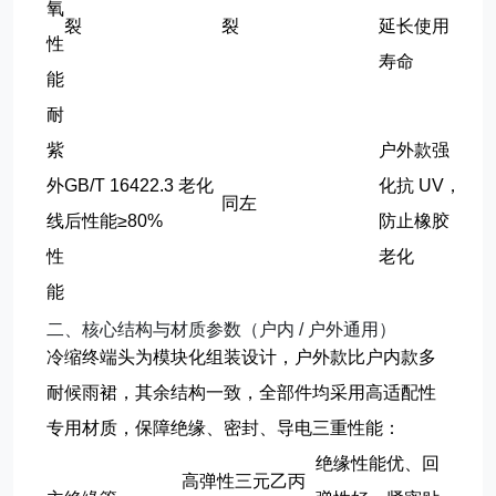
氧
裂
裂
延长使用
性
寿命
能
耐
紫
户外款强
外
GB/T 16422.3 老化
化抗 UV，
同左
线
后性能≥80%
防止橡胶
性
老化
能
二、核心结构与材质参数（户内 / 户外通用）
冷缩终端头为模块化组装设计，户外款比户内款多
耐候雨裙
，其余结构一致，全部件均采用高适配性
专用材质，保障绝缘、密封、导电三重性能：
绝缘性能优、回
高弹性三元乙丙