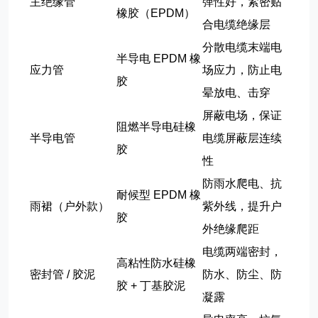
主绝缘管
弹性好，紧密贴
橡胶（EPDM）
合电缆绝缘层
分散电缆末端电
半导电 EPDM 橡
应力管
场应力，防止电
胶
晕放电、击穿
屏蔽电场，保证
阻燃半导电硅橡
半导电管
电缆屏蔽层连续
胶
性
防雨水爬电、抗
耐候型 EPDM 橡
雨裙（户外款）
紫外线，提升户
胶
外绝缘爬距
电缆两端密封，
高粘性防水硅橡
密封管 / 胶泥
防水、防尘、防
胶 + 丁基胶泥
凝露