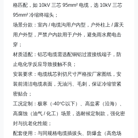
格匹配，如 10kV 三芯 95mm² 电缆，选 10kV 三芯
95mm² 冷缩终端头；
场景分款
：室内 / 电缆沟用
户内型
，户外柱上 / 露天
用
户外型
，严禁户内款用于户外，避免雨水爬电击
穿；
材质适配
：铝芯电缆需选配
铜铝过渡接线端子
，防
止电化学反应导致接触不良；
安装要求
：电缆线芯剥切尺寸严格按厂家图纸，安
装前清洁电缆表面，无油污、毛刺，保证冷缩管紧
密贴合；
工况定制
：极寒（-40℃以下）、高盐雾（沿海）、
高腐蚀（油气 / 化工）场景，选
耐候定制款
，强化密
封与抗老化性能；
配套使用
：与同规格电缆插拔头、防爆盒（高危场