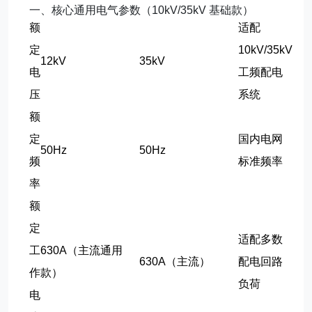
一、核心通用电气参数（10kV/35kV 基础款）
额
适配
定
10kV/35kV
12kV
35kV
电
工频配电
压
系统
额
定
国内电网
50Hz
50Hz
频
标准频率
率
额
定
适配多数
工
630A（主流通用
630A（主流）
配电回路
作
款）
负荷
电