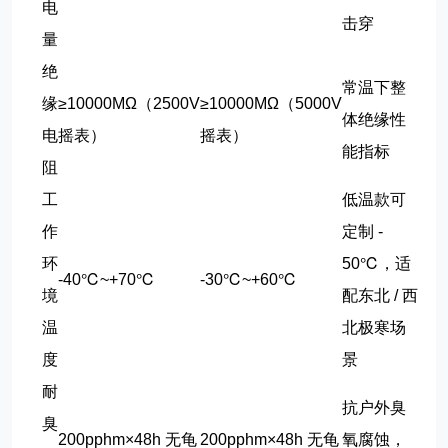
电
击穿
量
绝
常温下整
缘
≥10000MΩ（2500V
≥10000MΩ（5000V
体绝缘性
电
摇表）
摇表）
能指标
阻
工
低温款可
作
定制 -
环
50℃，适
-40℃~+70℃
-30℃~+60℃
境
配东北 / 西
温
北极寒场
度
景
耐
抗户外臭
臭
200pphm×48h 无龟
200pphm×48h 无龟
氧腐蚀，